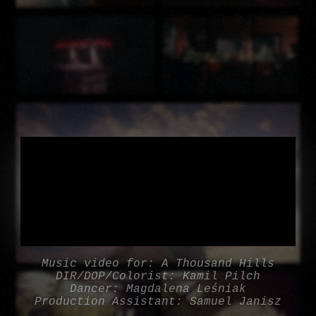
Music video for: A Thousand Hills
DIR/DOP/Colorist: Kamil Pilch
Dancer: Magdalena Leśniak
Production Assistant: Samuel Janisz